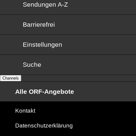
Sendungen von A bis Z
Sendungen A-Z
Barrierefrei
Barrierefrei
Einstellungen
Suche
Channels
Alle ORF-Angebote
Kontakt
Datenschutzerklärung