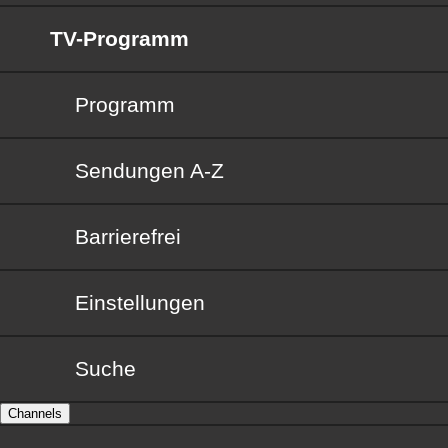
TV-Programm
Programm
Sendungen von A bis Z
Sendungen A-Z
Barrierefrei
Barrierefrei
Einstellungen
Suche
Channels