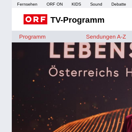
Fernsehen
ORF ON
KIDS
Sound
Debatte
TV-Programm
Sendungen von A 
Programm
Sendungen A-Z