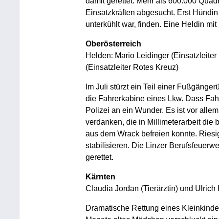
damit gerettet. Mehr als 600.000 Quad
Einsatzkräften abgesucht. Erst Hündin
unterkühlt war, finden. Eine Heldin mit
Oberösterreich
Helden: Mario Leidinger (Einsatzleite
(Einsatzleiter Rotes Kreuz)
Im Juli stürzt ein Teil einer Fußgänge
die Fahrerkabine eines Lkw. Dass Fahr
Polizei an ein Wunder. Es ist vor alle
verdanken, die in Millimeterarbeit die 
aus dem Wrack befreien konnte. Riesi
stabilisieren. Die Linzer Berufsfeuerwe
gerettet.
Kärnten
Claudia Jordan (Tierärztin) und Ulrich
Dramatische Rettung eines Kleinkinde