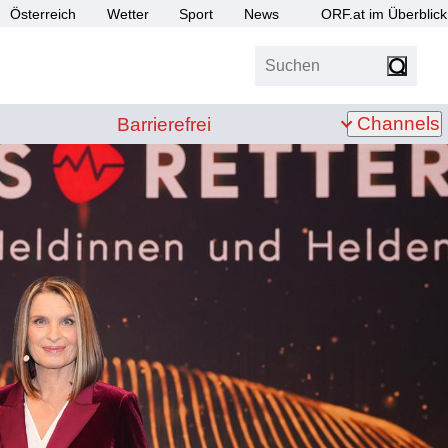
Österreich
Wetter
Sport
News
ORF.at im Überblick
Suchen
bis Z
Barrierefrei
Channels
Barrierefrei