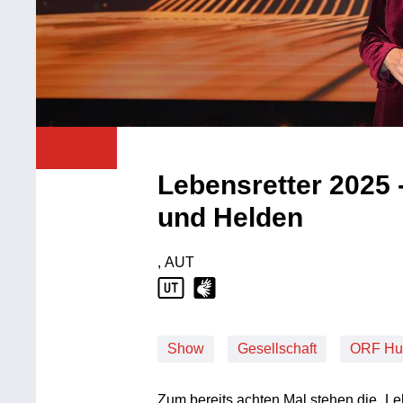
Lebensretter 2025 
und Helden
, AUT
Produktionsland: AUT
Show
Gesellschaft
ORF Hum
Zum bereits achten Mal stehen die „Le