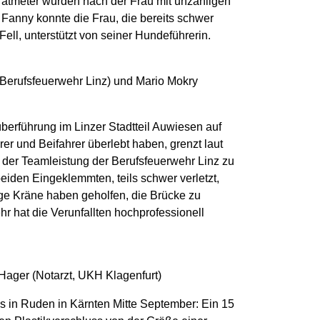
ratmeter wurden nach der Frau mit unzähligen
 Fanny konnte die Frau, die bereits schwer
 Fell, unterstützt von seiner Hundeführerin.
r Berufsfeuerwehr Linz) und Mario Mokry
rüberführung im Linzer Stadtteil Auwiesen auf
er und Beifahrer überlebt haben, grenzt laut
m der Teamleistung der Berufsfeuerwehr Linz zu
beiden Eingeklemmten, teils schwer verletzt,
ge Kräne haben geholfen, die Brücke zu
hr hat die Verunfallten hochprofessionell
 Hager (Notarzt, UKH Klagenfurt)
s in Ruden in Kärnten Mitte September: Ein 15