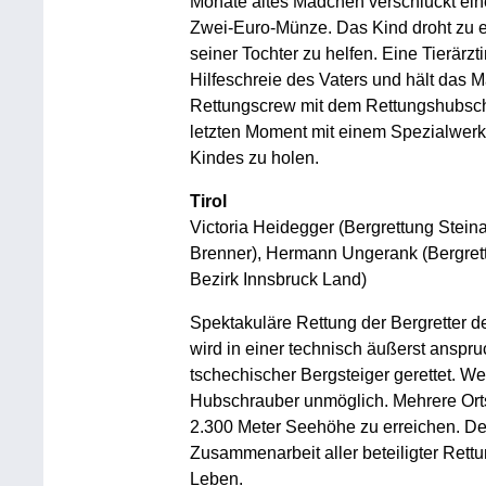
Monate altes Mädchen verschluckt ein
Zwei-Euro-Münze. Das Kind droht zu er
seiner Tochter zu helfen. Eine Tierärzt
Hilfeschreie des Vaters und hält das 
Rettungscrew mit dem Rettungshubschr
letzten Moment mit einem Spezialwer
Kindes zu holen.
Tirol
Victoria Heidegger (Bergrettung Steina
Brenner), Hermann Ungerank (Bergrettu
Bezirk Innsbruck Land)
Spektakuläre Rettung der Bergretter de
wird in einer technisch äußerst anspru
tschechischer Bergsteiger gerettet. Wei
Hubschrauber unmöglich. Mehrere Ort
2.300 Meter Seehöhe zu erreichen. De
Zusammenarbeit aller beteiligter Ret
Leben.