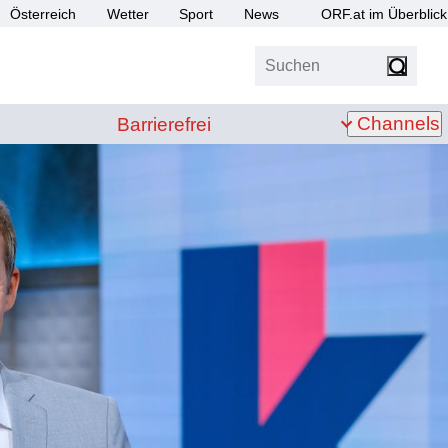
Österreich
Wetter
Sport
News
ORF.at im Überblick
Suchen
bis Z
Barrierefrei
Channels
Barrierefrei