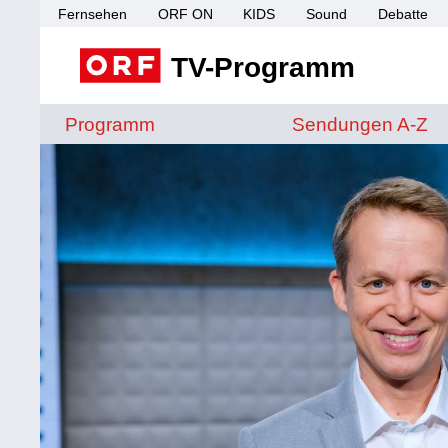
Fernsehen
ORF ON
KIDS
Sound
Debatte
TV-Programm
Sendungen von A 
Programm
Sendungen A-Z