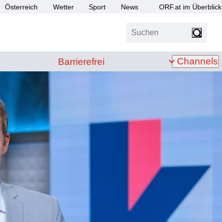
Österreich
Wetter
Sport
News
ORF.at im Überblick
Suchen
bis Z
Barrierefrei
Channels
Barrierefrei