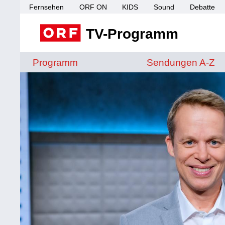
Fernsehen
ORF ON
KIDS
Sound
Debatte
TV-Programm
Sendungen von A 
Programm
Sendungen A-Z