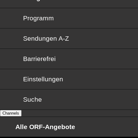
Programm
Sendungen von A bis Z
Sendungen A-Z
Barrierefrei
Barrierefrei
Einstellungen
Suche
Channels
Alle ORF-Angebote