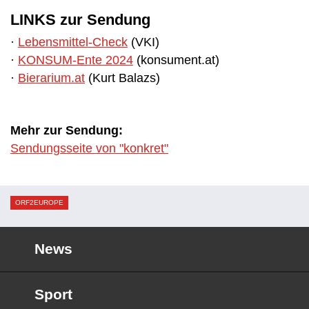
LINKS zur Sendung
·
Lebensmittel-Check
(VKI)
·
KONSUM-Ente 2024
(konsument.at)
·
Bierarium.at
(Kurt Balazs)
Mehr zur Sendung:
Sendungsseite von "konkret"
ORF2EUROPE
News
Sport