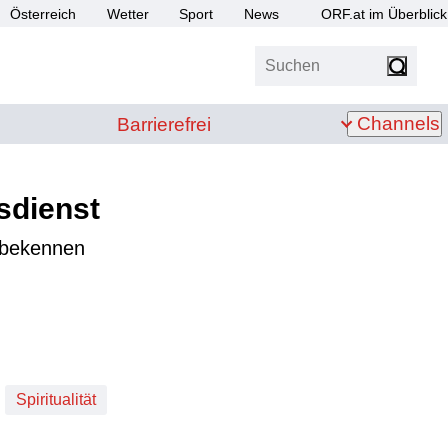
Österreich
Wetter
Sport
News
ORF.at im Überblick
Suchen
bis Z
Barrierefrei
Channels
Barrierefrei
sdienst
n bekennen
Spiritualität