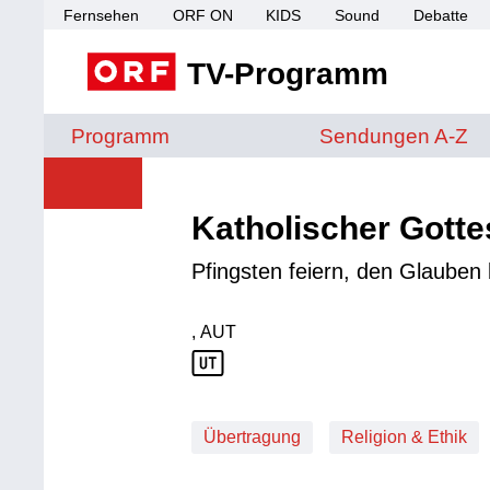
Fernsehen
ORF ON
KIDS
Sound
Debatte
TV-Programm
Sendungen von A 
Programm
Sendungen A-Z
Katholischer Gotte
Pfingsten feiern, den Glaube
, AUT
Produktionsland: AUT
Übertragung
Religion & Ethik