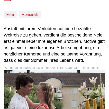
Film
Romantik
Anstatt mit ihrem Verlobten auf eine bezahlte
Weltreise zu gehen, verdient die bescheidene Nele
erst einmal lieber ihre eigenen Brötchen. Motive gibt
es gar viele: eine luxuriöse Arbeitsumgebung, ein
herzlicher Kamerad und eine seltsame Vorahnung,
dass dies der Sommer ihres Lebens wird.
Sendedatum: Samstag, 06. Jänner 2024, 13:30 Uhr, ORF 2 Inga Lindström: Frederiks Schuld Originaltitel: Inga Lindström: Frederiks Schuld (DEU 2011) Regie: Udo Witte Eben noch die Schulbank gedrückt, schon heißt es: hinaus in die Welt. Für Nele bedeutet der Start ins ‚echte‘ Leben erst einmal Geld verdienen. Der frischgebackene Maturantin fällt aus heiterem Himmel ein Praktikum im noblen Hotel Sommarsberg in den Schoß. Man könnte es, weiß Gott, schlechter treffen. Hotelchef Frederik Hamsun macht der bescheidenen Nele, die seit dem Tod ihrer Mutter bei ihrer Oma lebt, das Jobangebot allerdings nicht ganz ohne Hintergedanken. Er hat eine alte Schuld abzutragen. Im Bild: Michaela May (Katerina), Christian Kohlund (Frederik Hamsun). Informationen Bilddatei: Abmessungen: 1792 x 1192 Pixel | Dateityp: image/jpeg | Aussendedatum: 06.12.2023 Autor: jh Copyrighthinweis: Verwendung honorarfrei zur Programmberichterstattung bzw. für die redaktionelle Berichterstattung in Zusammenhang mit oben genannter Sendung, Veranstaltung etc. Bei Veröffentlichung ist in jedem Fall der angeführte Fotocredit wiederzugeben. Für andere Verwendungszwecke kontaktieren Sie bitte die Fotoredaktion des ORF. Inga Lindström: Frederiks Schuld© ORF/ZDF/Marco Meenen Bild in der Merkliste speichern Bild herunterladen Foto: ORF/ZDF/Marco Meenen