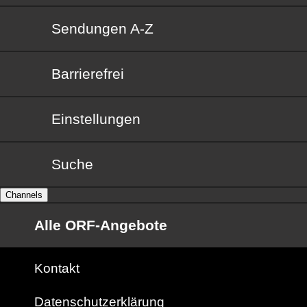
Sendungen von A bis Z
Sendungen A-Z
Barrierefrei
Barrierefrei
Einstellungen
Suche
Channels
Alle ORF-Angebote
Kontakt
Datenschutzerklärung