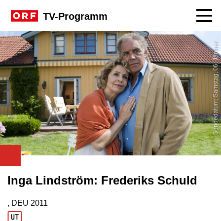
Navig
TV-Programm
S
2
n
r
Inga Lindström: Frederiks Schuld
, DEU
2011
Produktionsland: DEU
Produktionsjahr: 2011