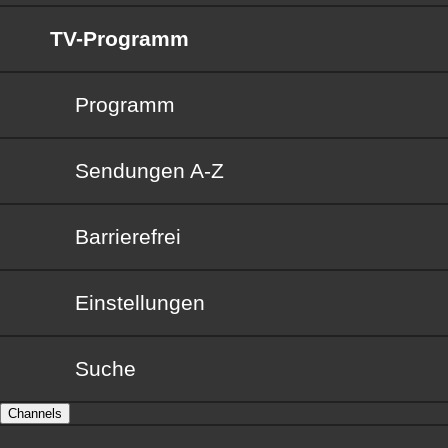
TV-Programm
Programm
Sendungen von A bis Z
Sendungen A-Z
Barrierefrei
Barrierefrei
Einstellungen
Suche
Channels