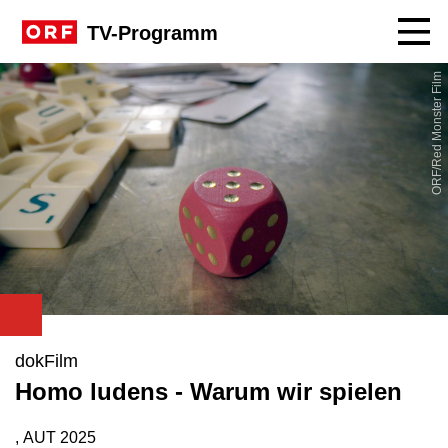
Navig
TV-Programm
ORF/Red Monster Film
dokFilm
Homo ludens - Warum wir spielen
, AUT
2025
Produktionsland: AUT
Produktionsjahr: 2025