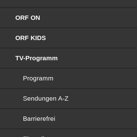
ORF ON
ORF KIDS
TV-Programm
Programm
Sendungen von A bis Z
Sendungen A-Z
Barrierefrei
Barrierefrei