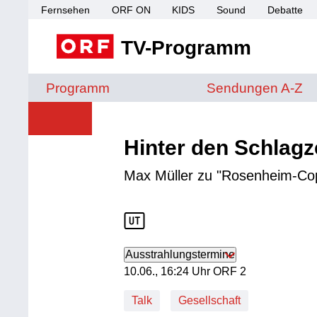
Fernsehen
ORF ON
KIDS
Sound
Debatte
TV-Programm
Sendungen von A 
Programm
Sendungen A-Z
Hinter den Schlagz
Max Müller zu "Rosenheim-Cop 
Ausstrahlungstermine
10. Juni, 16:24 Uhr in ORF 2
10.06., 16:24 Uhr ORF 2
Talk
Gesellschaft