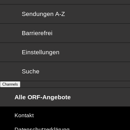
Sendungen von A bis Z
Sendungen A-Z
Barrierefrei
Barrierefrei
Einstellungen
Suche
Channels
Alle ORF-Angebote
Kontakt
Datenschutzerklärung