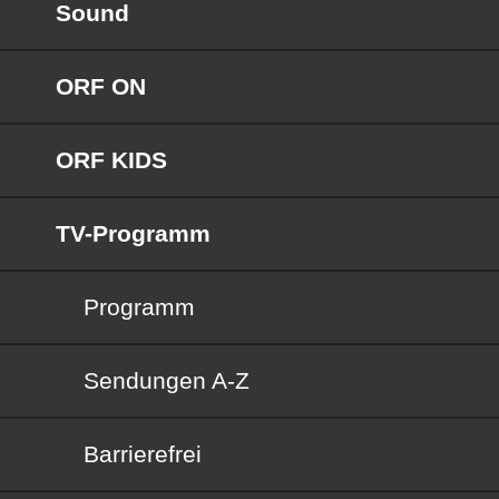
Sound
ORF ON
ORF KIDS
TV-Programm
Programm
Sendungen von A bis Z
Sendungen A-Z
Barrierefrei
Barrierefrei