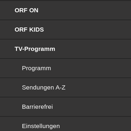
ORF ON
ORF KIDS
TV-Programm
Programm
Sendungen von A bis Z
Sendungen A-Z
Barrierefrei
Barrierefrei
Einstellungen