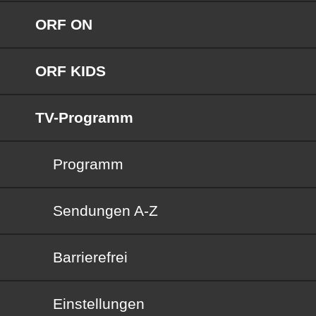
ORF ON
ORF KIDS
TV-Programm
Programm
Sendungen von A bis Z
Sendungen A-Z
Barrierefrei
Barrierefrei
Einstellungen