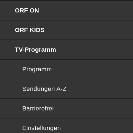
ORF ON
ORF KIDS
TV-Programm
Programm
Sendungen von A bis Z
Sendungen A-Z
Barrierefrei
Barrierefrei
Einstellungen