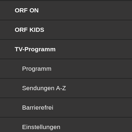
ORF ON
ORF KIDS
TV-Programm
Programm
Sendungen von A bis Z
Sendungen A-Z
Barrierefrei
Barrierefrei
Einstellungen