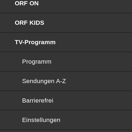
ORF ON
ORF KIDS
TV-Programm
Programm
Sendungen von A bis Z
Sendungen A-Z
Barrierefrei
Barrierefrei
Einstellungen