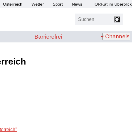
Österreich
Wetter
Sport
News
ORF.at im Überblick
Suchen
bis Z
Barrierefrei
Channels
Barrierefrei
rreich
erreich"