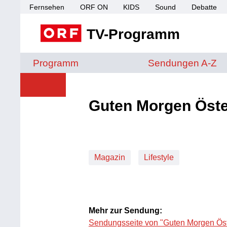
Fernsehen
ORF ON
KIDS
Sound
Debatte
TV-Programm
Sendungen von A 
Programm
Sendungen A-Z
Guten Morgen Öste
Magazin
Lifestyle
Mehr zur Sendung:
Sendungsseite von "Guten Morgen Öst