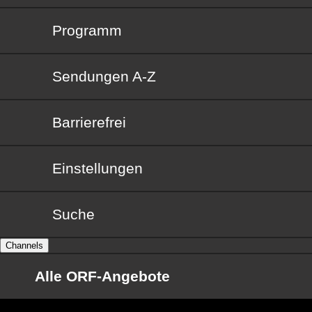
Programm
Sendungen von A bis Z
Sendungen A-Z
Barrierefrei
Barrierefrei
Einstellungen
Suche
Channels
Alle ORF-Angebote