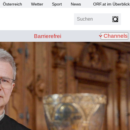
Österreich
Wetter
Sport
News
ORF.at im Überblick
Suchen
bis Z
Barrierefrei
Channels
Barrierefrei