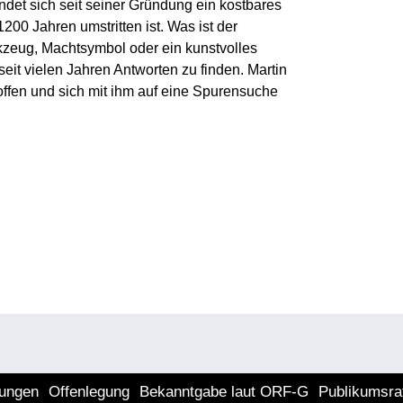
ndet sich seit seiner Gründung ein kostbares
200 Jahren umstritten ist. Was ist der
rkzeug, Machtsymbol oder ein kunstvolles
eit vielen Jahren Antworten zu finden. Martin
offen und sich mit ihm auf eine Spurensuche
lungen
Offenlegung
Bekanntgabe laut ORF-G
Publikumsra