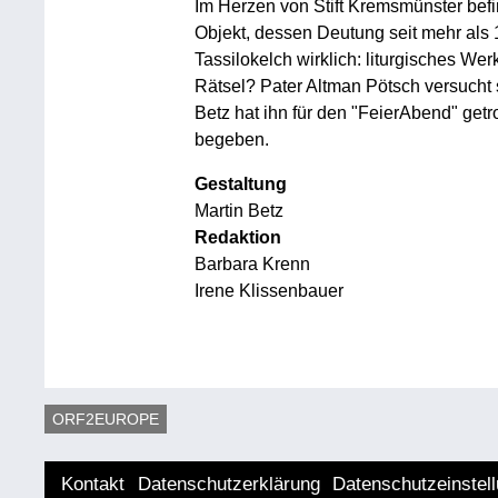
Im Herzen von Stift Kremsmünster befi
Objekt, dessen Deutung seit mehr als 1
Tassilokelch wirklich: liturgisches We
Rätsel? Pater Altman Pötsch versucht s
Betz hat ihn für den "FeierAbend" getr
begeben.
Gestaltung
Martin Betz
Redaktion
Barbara Krenn
Irene Klissenbauer
ORF2EUROPE
Kontakt
Datenschutzerklärung
Datenschutzeinstel