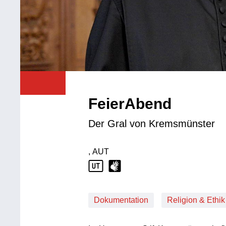
FeierAbend
Der Gral von Kremsmünster
, AUT
Produktionsland: AUT
Dokumentation
Religion & Ethik