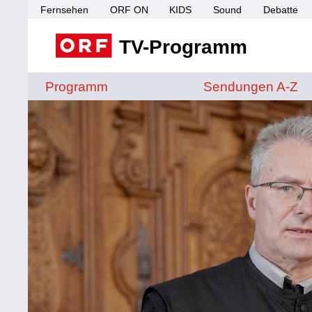
Fernsehen
ORF ON
KIDS
Sound
Debatte
TV-Programm
Sendungen von A 
Programm
Sendungen A-Z