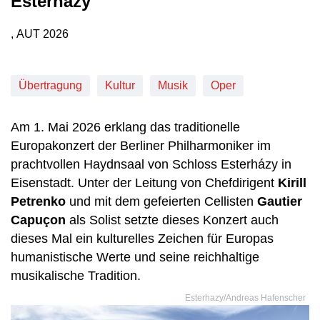
Esterházy
, AUT
2026
Produktionsland: AUT
Produktionsjahr: 2026
Übertragung
Kultur
Musik
Oper
Am 1. Mai 2026 erklang das traditionelle
Europakonzert der Berliner Philharmoniker im
prachtvollen Haydnsaal von Schloss Esterházy in
Eisenstadt. Unter der Leitung von Chefdirigent
Kirill
Petrenko
und mit dem gefeierten Cellisten
Gautier
Capuçon
als Solist setzte dieses Konzert auch
dieses Mal ein kulturelles Zeichen für Europas
humanistische Werte und seine reichhaltige
musikalische Tradition.
Esterhazy/Andreas Hafenscher