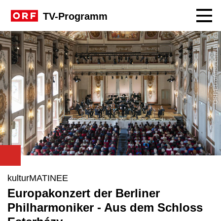
Navig
TV-Programm
ORF/EuroArts/Lena Laine
kulturMATINEE
Europakonzert der Berliner
Philharmoniker - Aus dem Schloss