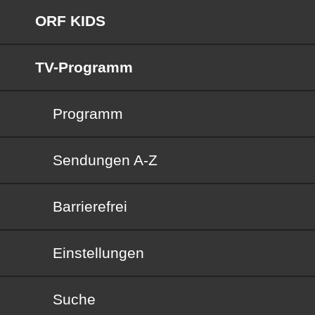
ORF KIDS
TV-Programm
Programm
Sendungen von A bis Z
Sendungen A-Z
Barrierefrei
Barrierefrei
Einstellungen
Suche