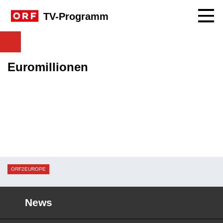
Navig
TV-Programm
Euromillionen
ORF2EUROPE
News