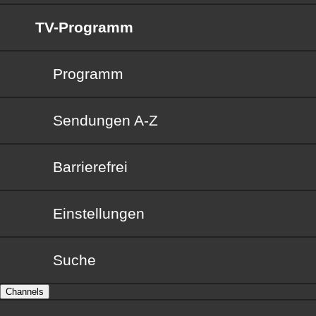
TV-Programm
Programm
Sendungen von A bis Z
Sendungen A-Z
Barrierefrei
Barrierefrei
Einstellungen
Suche
Channels