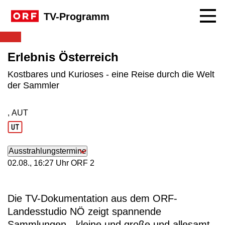
Navig
TV-Programm
Erlebnis Österreich
Kostbares und Kurioses - eine Reise durch die Welt
der Sammler
, AUT
Produktionsland: AUT
Ausstrahlungstermine
02. August, 16:27 Uhr in ORF 2
02.08., 16:27 Uhr ORF 2
Die TV-Dokumentation aus dem ORF-
Landesstudio NÖ zeigt spannende
Sammlungen - kleine und große und allesamt