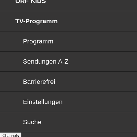
ORF KIDS
TV-Programm
Programm
Sendungen von A bis Z
Sendungen A-Z
Barrierefrei
Barrierefrei
Einstellungen
Suche
Channels