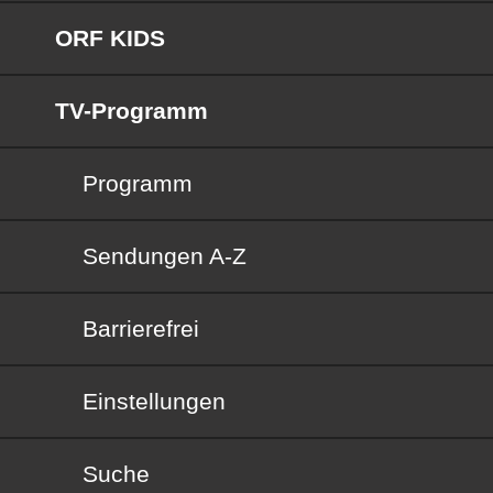
ORF KIDS
TV-Programm
Programm
Sendungen von A bis Z
Sendungen A-Z
Barrierefrei
Barrierefrei
Einstellungen
Suche