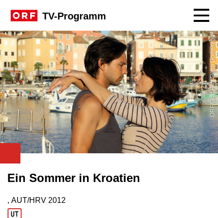
Navig
TV-Programm
ORF/Graf Film/Petro Domenigg
Ein Sommer in Kroatien
, AUT/HRV
2012
Produktionsland: AUT/HRV
Produktionsjahr: 2012