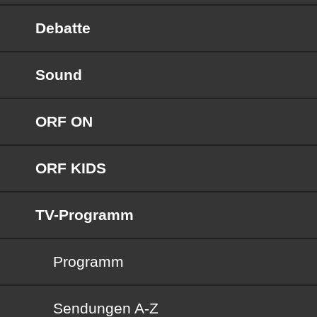
Debatte
Sound
ORF ON
ORF KIDS
TV-Programm
Programm
Sendungen von A bis Z
Sendungen A-Z