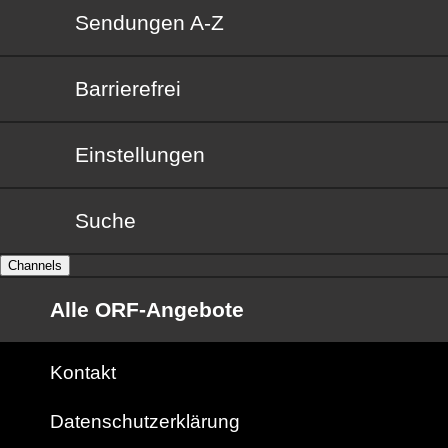
Sendungen von A bis Z
Sendungen A-Z
Barrierefrei
Barrierefrei
Einstellungen
Suche
Channels
Alle ORF-Angebote
Kontakt
Datenschutzerklärung