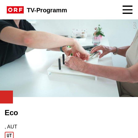
Navig
TV-Programm
ORF
Eco
, AUT
Produktionsland: AUT