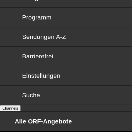
Programm
Sendungen von A bis Z
Sendungen A-Z
Barrierefrei
Barrierefrei
Einstellungen
Suche
Channels
Alle ORF-Angebote