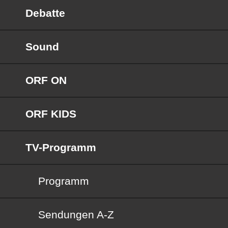
Debatte
Sound
ORF ON
ORF KIDS
TV-Programm
Programm
Sendungen von A bis Z
Sendungen A-Z