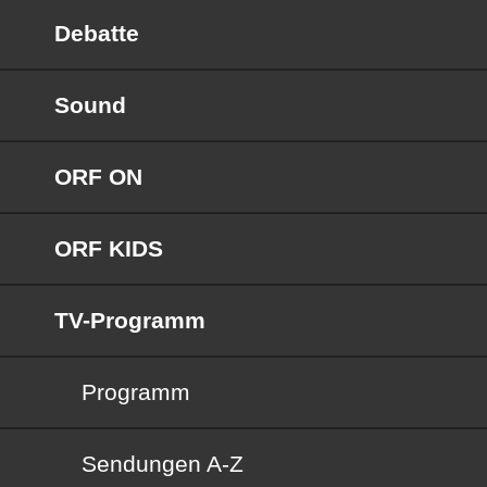
Debatte
Sound
ORF ON
ORF KIDS
TV-Programm
Programm
Sendungen von A bis Z
Sendungen A-Z