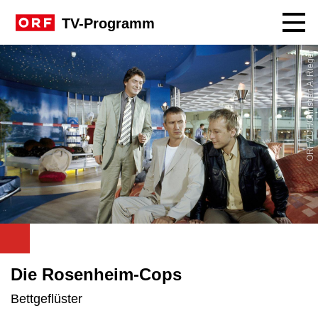
Navig
TV-Programm
ORF/ZDF/Christian A. Rieger
Die Rosenheim-Cops
Bettgeflüster