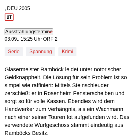
, DEU
2005
Produktionsland: DEU
Produktionsjahr: 2005
Ausstrahlungstermine
03. September, 15:25 Uhr in ORF 2
03.09., 15:25 Uhr ORF 2
Serie
Spannung
Krimi
Glasermeister Ramböck leidet unter notorischer
Geldknappheit. Die Lösung für sein Problem ist so
simpel wie raffiniert: Mittels Steinschleuder
zerschießt er in Rosenheim Fensterscheiben und
sorgt so für volle Kassen. Ebendies wird dem
Handwerker zum Verhängnis, als ein Wachmann
nach einer seiner Touren tot aufgefunden wird. Das
verwendete Wurfgeschoss stammt eindeutig aus
Ramböcks Besitz.