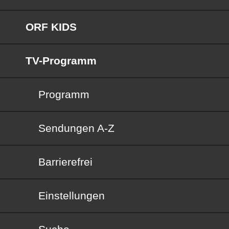
ORF KIDS
TV-Programm
Programm
Sendungen von A bis Z
Sendungen A-Z
Barrierefrei
Barrierefrei
Einstellungen