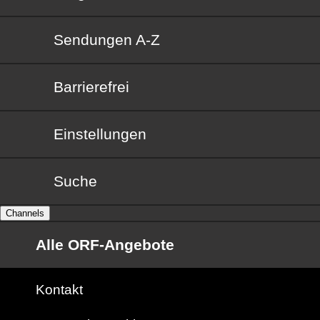
Sendungen von A bis Z
Sendungen A-Z
Barrierefrei
Barrierefrei
Einstellungen
Suche
Channels
Alle ORF-Angebote
Kontakt