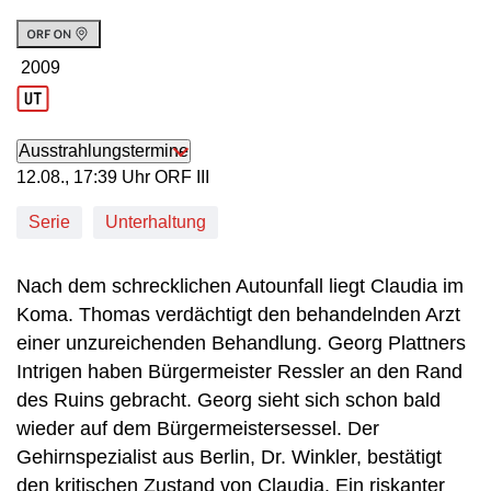
2009
Produktionsjahr: 2009
Ausstrahlungstermine
12. August, 17:39 Uhr in ORF III
12.08., 17:39 Uhr ORF III
Serie
Unterhaltung
Nach dem schrecklichen Autounfall liegt Claudia im
Koma. Thomas verdächtigt den behandelnden Arzt
einer unzureichenden Behandlung. Georg Plattners
Intrigen haben Bürgermeister Ressler an den Rand
des Ruins gebracht. Georg sieht sich schon bald
wieder auf dem Bürgermeistersessel. Der
Gehirnspezialist aus Berlin, Dr. Winkler, bestätigt
den kritischen Zustand von Claudia. Ein riskanter