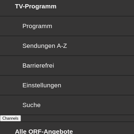
TV-Programm
Programm
Sendungen von A bis Z
Sendungen A-Z
Barrierefrei
Barrierefrei
Einstellungen
Suche
Channels
Alle ORF-Angebote