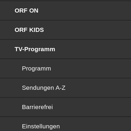
ORF ON
ORF KIDS
TV-Programm
Programm
Sendungen von A bis Z
Sendungen A-Z
Barrierefrei
Barrierefrei
Einstellungen