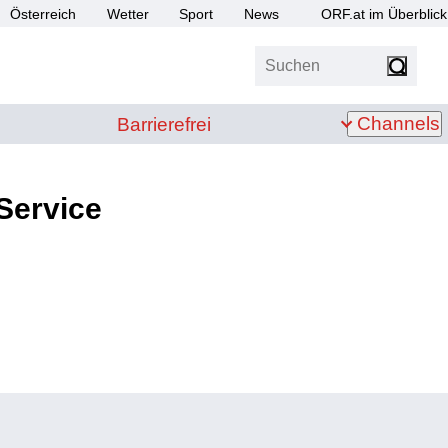
Österreich
Wetter
Sport
News
ORF.at im Überblick
Suchen
bis Z
Barrierefrei
Channels
Barrierefrei
Service