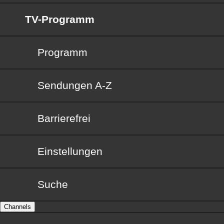
TV-Programm
Programm
Sendungen von A bis Z
Sendungen A-Z
Barrierefrei
Barrierefrei
Einstellungen
Suche
Channels