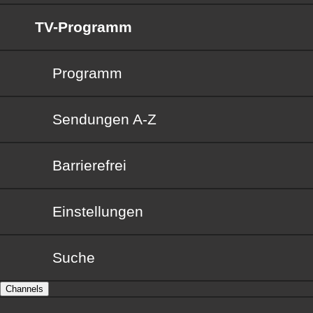
TV-Programm
Programm
Sendungen von A bis Z
Sendungen A-Z
Barrierefrei
Barrierefrei
Einstellungen
Suche
Channels