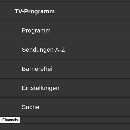
TV-Programm
Programm
Sendungen von A bis Z
Sendungen A-Z
Barrierefrei
Barrierefrei
Einstellungen
Suche
Channels