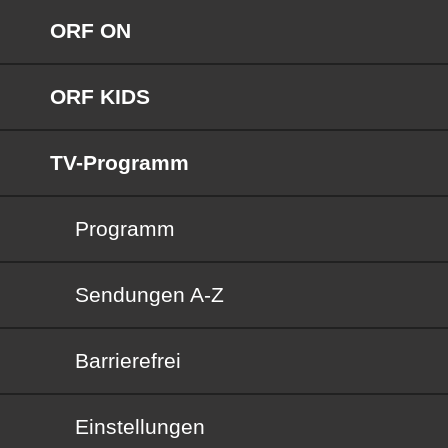
ORF ON
ORF KIDS
TV-Programm
Programm
Sendungen von A bis Z
Sendungen A-Z
Barrierefrei
Barrierefrei
Einstellungen