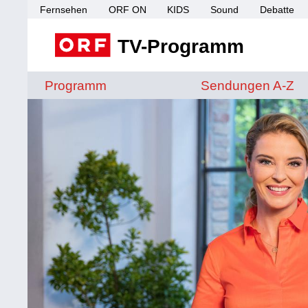
Fernsehen
ORF ON
KIDS
Sound
Debatte
TV-Programm
Sendungen von A 
Programm
Sendungen A-Z