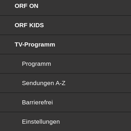
ORF ON
ORF KIDS
TV-Programm
Programm
Sendungen von A bis Z
Sendungen A-Z
Barrierefrei
Barrierefrei
Einstellungen