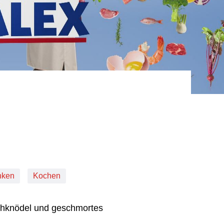
nken
Kochen
chknödel und geschmortes