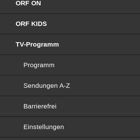
ORF ON
ORF KIDS
TV-Programm
Programm
Sendungen von A bis Z
Sendungen A-Z
Barrierefrei
Barrierefrei
Einstellungen