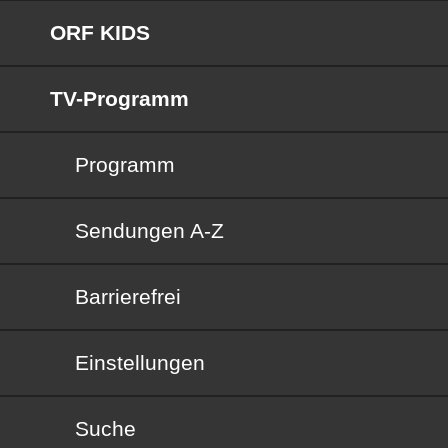
ORF KIDS
TV-Programm
Programm
Sendungen von A bis Z
Sendungen A-Z
Barrierefrei
Barrierefrei
Einstellungen
Suche