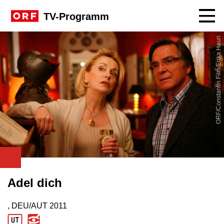
Navig
TV-Programm
ORF/Constantin Film/Erika Hauri
Adel dich
, DEU/AUT
2011
Produktionsland: DEU/AUT
Produktionsjahr: 2011