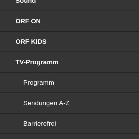
Sound
ORF ON
ORF KIDS
TV-Programm
Programm
Sendungen von A bis Z
Sendungen A-Z
Barrierefrei
Barrierefrei