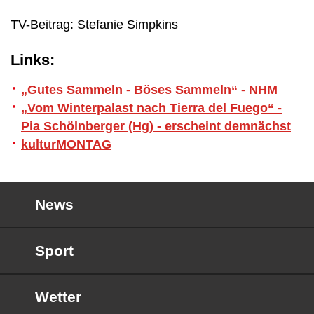
TV-Beitrag: Stefanie Simpkins
Links:
„Gutes Sammeln - Böses Sammeln“ - NHM
„Vom Winterpalast nach Tierra del Fuego“ -
Pia Schölnberger (Hg) - erscheint demnächst
kulturMONTAG
News
Sport
Wetter