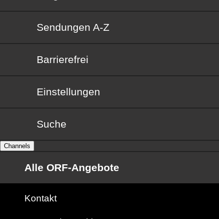
Sendungen von A bis Z
Sendungen A-Z
Barrierefrei
Barrierefrei
Einstellungen
Suche
Channels
Alle ORF-Angebote
Kontakt