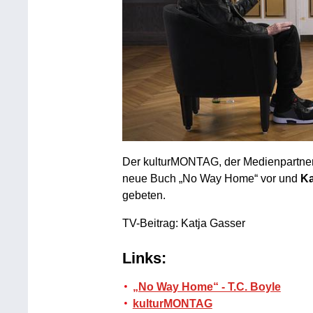
Der kulturMONTAG, der Medienpartner fü
neue Buch „No Way Home“ vor und
Ka
gebeten.
TV-Beitrag: Katja Gasser
Links:
„No Way Home“ - T.C. Boyle
kulturMONTAG