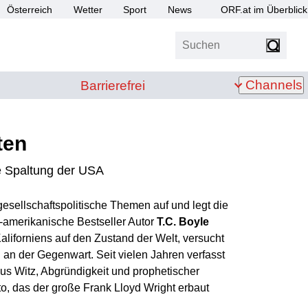
Österreich
Wetter
Sport
News
ORF.at im Überblick
Suchen
bis Z
Barrierefrei
Channels
Barrierefrei
ten
e Spaltung der USA
gesellschaftspolitische Themen auf und legt die
-amerikanische Bestseller Autor
T.C. Boyle
aliforniens auf den Zustand der Welt, versucht
h an der Gegenwart. Seit vielen Jahren verfasst
us Witz, Abgründigkeit und prophetischer
o, das der große Frank Lloyd Wright erbaut