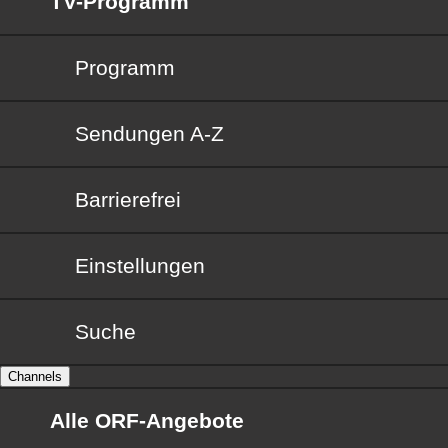
TV-Programm
Programm
Sendungen von A bis Z
Sendungen A-Z
Barrierefrei
Barrierefrei
Einstellungen
Suche
Channels
Alle ORF-Angebote