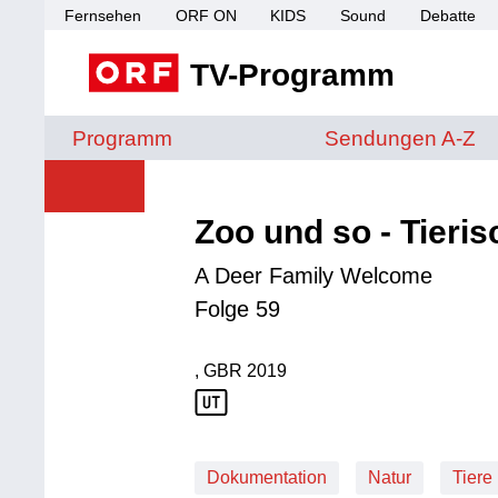
Fernsehen
ORF ON
KIDS
Sound
Debatte
TV-Programm
Sendungen von A 
Programm
Sendungen A-Z
Zoo und so - Tieris
A Deer Family Welcome
Folge 59
, GBR
2019
Produktionsland: GBR
Produktionsjahr: 2019
Dokumentation
Natur
Tiere