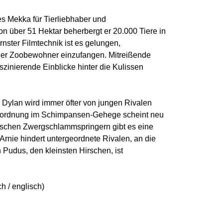
es Mekka für Tierliebhaber und
on über 51 Hektar beherbergt er 20.000 Tiere in
ster Filmtechnik ist es gelungen,
r Zoobewohner einzufangen. Mitreißende
aszinierende Einblicke hinter die Kulissen
ylan wird immer öfter von jungen Rivalen
gordnung im Schimpansen-Gehege scheint neu
ischen Zwergschlammspringern gibt es eine
rnie hindert untergeordnete Rivalen, an die
 Pudus, den kleinsten Hirschen, ist
h / englisch)