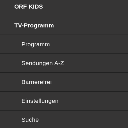
ORF KIDS
TV-Programm
Programm
Sendungen von A bis Z
Sendungen A-Z
Barrierefrei
Barrierefrei
Einstellungen
Suche